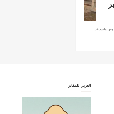
ر
و حوش واسع قد…
العربي للمقابر