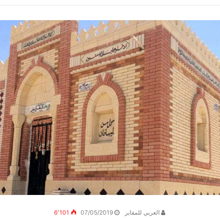
العربي للمقابر
07/05/2019
6٬101