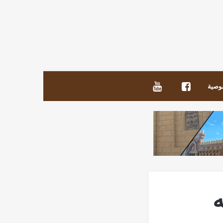
فيس
يوتيوب!
وصية
بوك!
ه