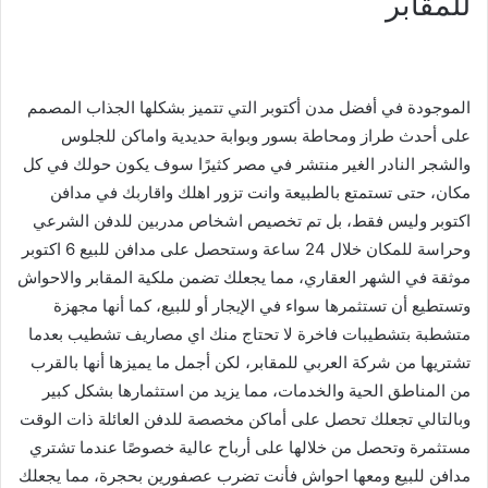
للمقابر
الموجودة في أفضل مدن أكتوبر التي تتميز بشكلها الجذاب المصمم
على أحدث طراز ومحاطة بسور وبوابة حديدية واماكن للجلوس
والشجر النادر الغير منتشر في مصر كثيرًا سوف يكون حولك في كل
مكان، حتى تستمتع بالطبيعة وانت تزور اهلك واقاربك في مدافن
اكتوبر وليس فقط، بل تم تخصيص اشخاص مدربين للدفن الشرعي
وحراسة للمكان خلال 24 ساعة وستحصل على مدافن للبيع 6 اكتوبر
موثقة في الشهر العقاري، مما يجعلك تضمن ملكية المقابر والاحواش
وتستطيع أن تستثمرها سواء في الإيجار أو للبيع، كما أنها مجهزة
متشطبة بتشطيبات فاخرة لا تحتاج منك اي مصاريف تشطيب بعدما
تشتريها من شركة العربي للمقابر، لكن أجمل ما يميزها أنها بالقرب
من المناطق الحية والخدمات، مما يزيد من استثمارها بشكل كبير
وبالتالي تجعلك تحصل على أماكن مخصصة للدفن العائلة ذات الوقت
مستثمرة وتحصل من خلالها على أرباح عالية خصوصًا عندما تشتري
مدافن للبيع ومعها احواش فأنت تضرب عصفورين بحجرة، مما يجعلك